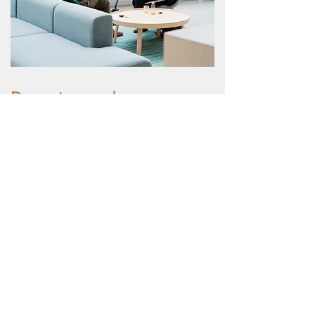
Dynamiser vos bureaux
Les entreprise sont amenées à revoir le concept des
bureaux comme des lieux où l’on peut travailler, mais
où la vie ne se résume pas uniquement à cela ; des
lieux où l’on partage, on lit, on mange, on réfléchit,
on développe des idées, on collabore, on s’informe,
on rencontre d’autres personnes, on s’inspire…
In fine, des lieux aux possibilités enrichies et
réinventées.
Pour dynamiser les employés, relaxer les clients, créer
des espaces de travail et d’accueil où l’on se sent
bien, utilisez le pouvoir d'une diffusion subtile
d'huiles essentielles au sein des bureaux, des centres
administratifs.
Une expérience menée auprès d'une banque Suisse à
montré que les clients arrivaient au guichets 30% plus
détendus lors de la diffusion d'une fragrance de pins
dans la salle d'attente.