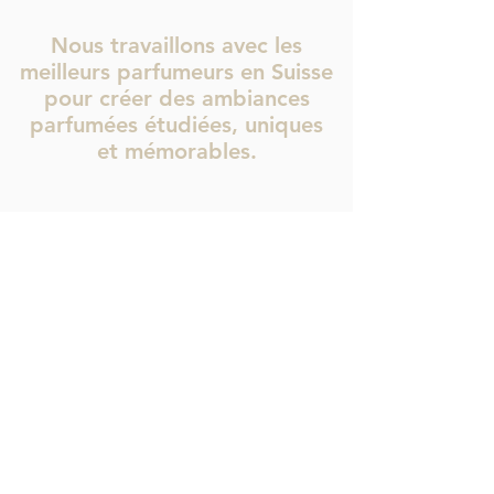
Nous travaillons avec les
meilleurs parfumeurs en Suisse
pour créer des ambiances
parfumées étudiées, uniques
et mémorables.
Une signature olfactive reconnue est un gage de
notoriété de la marque. La nécessité de disposer d’un
logo olfactif devient une évidence. Lorsque nous
avons vécu une belle expérience dans un lieu qui
nous a marqué et nous a ému, nous aimons emmener
une partie de cette expérience chez nous.
POUR UNE ETUDE PERSONALISEE ET GRATUITE, CLIQUEZ ICI
DAENA Marketing Olfactif
Nos Produits