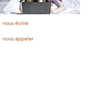
nous écrire
nous appeler
nous suivre
DAENA Marketing Olfactif
Nos Produits
Rue des Eaux-Vives
Senteurs
1209 Genève
Bougies Parfumée
T.+41.79.743.80.05
Diffuseurs
contact@daena.ch
Professionnels
Nous Suivre
Mentions légales