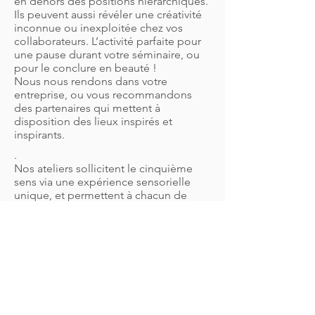
en dehors des positions hiérarchiques.
Ils peuvent aussi révéler une créativité
inconnue ou inexploitée chez vos
collaborateurs. L’activité parfaite pour
une pause durant votre séminaire, ou
pour le conclure en beauté !
Nous nous rendons dans votre
entreprise, ou vous recommandons
des partenaires qui mettent à
disposition des lieux inspirés et
inspirants.
.
Nos ateliers sollicitent le cinquième
sens via une expérience sensorielle
unique, et permettent à chacun de
s’exprimer dans une activité insolite et
en dehors des positions hiérarchiques.
Ils peuvent aussi révéler une créativité
inconnue ou inexploitée chez vos
collaborateurs. L’activité parfaite pour
une pause durant votre séminaire, ou
pour le conclure en beauté !
Nous nous rendons dans votre